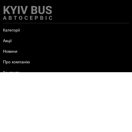
Категорії
Акції
Новини
Про компанію
Контакти
пн-пт - 09:00-18:00
сб - 10:00-15:00
нд - вихідний.
+38 (095) 625-24-44
+38 (096) 556-24-44
+38 (093) 585-24-44