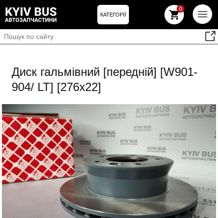
0
КАТЕГОРІЇ
Диск гальмівний [передній] [W901-
904/ LT] [276х22]