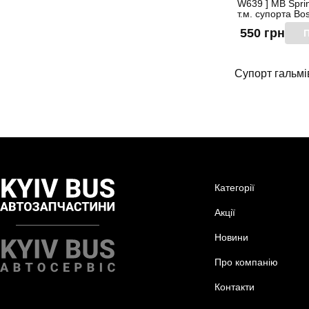
W639 ] MB Sprinte
т.м. супорта Bos
550 грн
П
Супорт гальмі
Категорії
Акції
Новини
Про компанію
Контакти