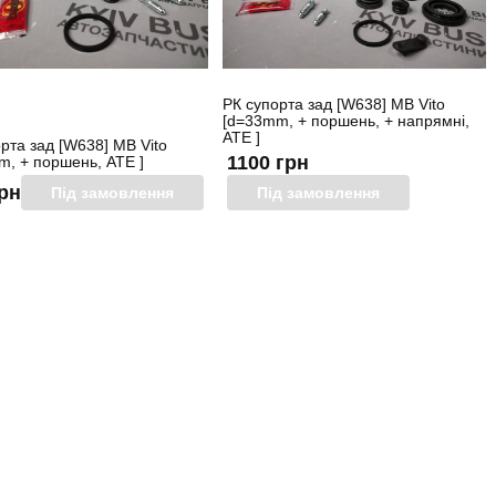
РК супорта зад [W638] MB Vito
[d=33mm, + поршень, + напрямні,
ATE ]
рта зад [W638] MB Vito
1100 грн
m, + поршень, ATE ]
грн
Під замовлення
Під замовлення