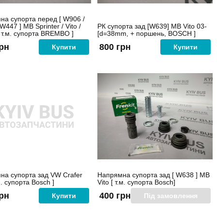
на супорта перед [ W906 /
W447 ] MB Sprinter / Vito /
РК супорта зад [W639] MB Vito 03-
[ т.м. супорта BREMBO ]
[d=38mm, + поршень, BOSCH ]
грн
800 грн
Купити
Купити
на супорта зад VW Crafer
Напрямна супорта зад [ W638 ] MB
м. супорта Bosch ]
Vito [ т.м. супорта Bosch]
грн
400 грн
Купити
Під замовлення