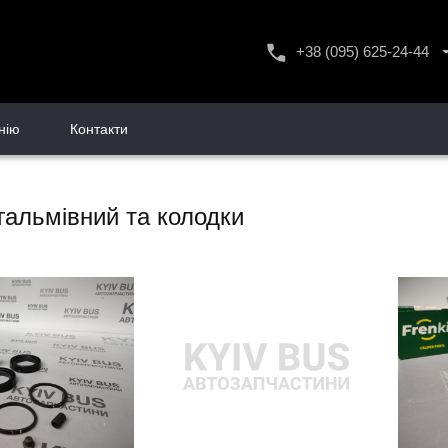
+38 (095) 625-24-44
+38 (096) 556-24-44
+38 (093) 585-24-44
нію
Контакти
гальмівний та колодки