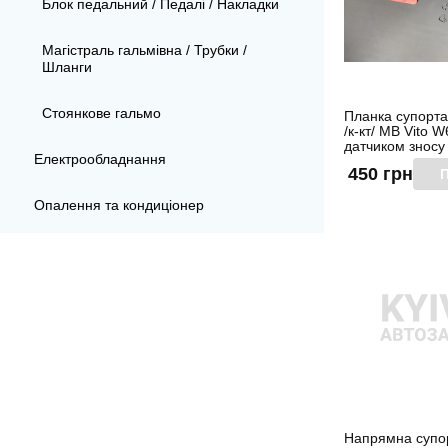
Блок педальний / Педалі / Накладки
Магістраль гальмівна / Трубки /
Шланги
Стоянкове гальмо
Планка супорта
/к-кт/ MB Vito W
датчиком зносу 
Електрообладнання
450 грн
П
Опалення та кондиціонер
Напрямна супор