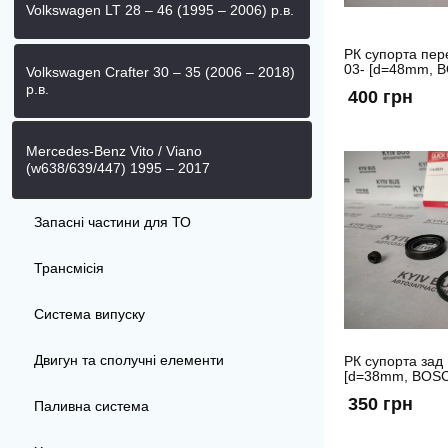
Volkswagen LT 28 – 46 (1995 – 2006) р.в.
РК супорта пер
03- [d=48mm, 
Volkswagen Crafter 30 – 35 (2006 – 2018)
р.в.
400 грн
Mercedes-Benz Vito / Viano
(w638/639/447) 1995 – 2017
Запасні частини для ТО
Трансмісія
Система випуску
Двигун та сполучні елементи
РК супорта зад 
[d=38mm, BOSC
350 грн
Паливна система