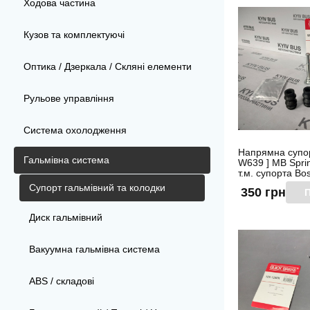
Ходова частина
Кузов та комплектуючі
Оптика / Дзеркала / Скляні елементи
Рульове управління
Система охолодження
Напрямна супор
Гальмівна система
W639 ] MB Sprinte
т.м. супорта Bos
Супорт гальмівний та колодки
350 грн
П
Диск гальмівний
Вакуумна гальмівна система
ABS / складові