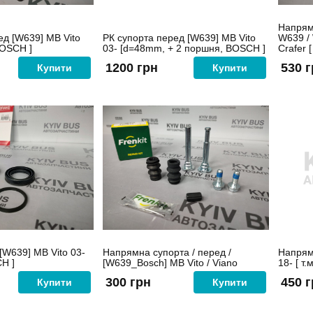
Напрям
ед [W639] MB Vito
РК супорта перед [W639] MB Vito
W639 / 
BOSCH ]
03- [d=48mm, + 2 поршня, BOSCH ]
Crafer 
1200 грн
530 
Купити
Купити
[W639] MB Vito 03-
Напрямна супорта / перед /
Напрям
H ]
[W639_Bosch] MB Vito / Viano
18- [ т.
300 грн
450 
Купити
Купити