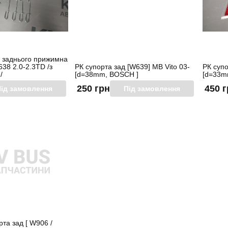
 заднього прижимна
638 2.0-2.3TD /з
РК супорта зад [W639] MB Vito 03-
РК супо
/
[d=38mm, BOSCH ]
[d=33m
250 грн
450 
ід замовлення
Під замовлення
та зад [ W906 /