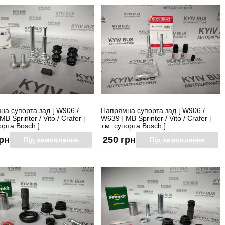
а супорта зад [ W906 /
Напрямна супорта зад [ W906 /
B Sprinter / Vito / Crafer [
W639 ] MB Sprinter / Vito / Crafer [
порта Bosch ]
т.м. супорта Bosch ]
грн
250 грн
Під замовлення
Під замовлення