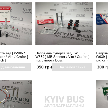
та зад [ W906 /
Напрямна супорта зад [ W906 /
Напрямн
r / Vito / Crafer [
W639 ] MB Sprinter / Vito / Crafer [
W639 ] M
ch ]
т.м. супорта Bosch ]
т.м. су
350 грн
300 
ід замовлення
Під замовлення