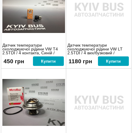
Датчик температури
Датчик температури
охолоджуючої рідини VW T4
охолоджуючої рідини VW LT
2.5TDI / 4 контакта, Синій /
2.5TDI / 4 вих/бузковий /
450 грн
1180 грн
Купити
Купити