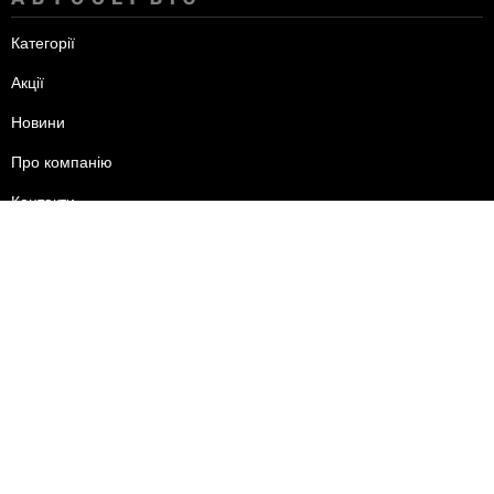
Категорії
Акції
Новини
Про компанію
Контакти
пн-пт - 09:00-18:00
сб - 10:00-15:00
нд - вихідний.
+38 (095) 625-24-44
+38 (096) 556-24-44
+38 (093) 585-24-44
Пишіть нам:
razborka.kiev.bus@gmail.com