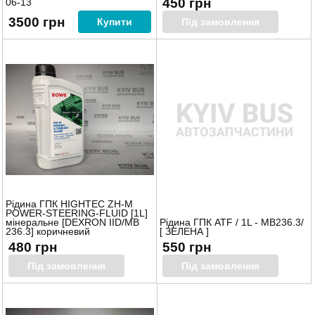
450 грн
06-13
3500 грн
Купити
Під замовлення
Рідина ГПК HIGHTEC ZH-M
POWER-STEERING-FLUID [1L]
мінеральне [DEXRON IID/MB
Рідина ГПК ATF / 1L - MB236.3/
236.3] коричневий
[ ЗЕЛЕНА ]
480 грн
550 грн
Під замовлення
Під замовлення