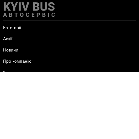
Категорії
Акції
Новини
Про компанію
Контакти
пн-пт - 09:00-18:00
сб - 10:00-15:00
нд - вихідний.
+38 (095) 625-24-44
+38 (096) 556-24-44
+38 (093) 585-24-44