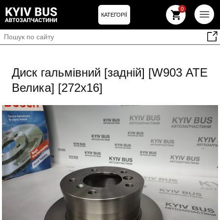
0
КАТЕГОРІЇ
Диск гальмівний [задній] [W903 АТЕ
Велика] [272х16]