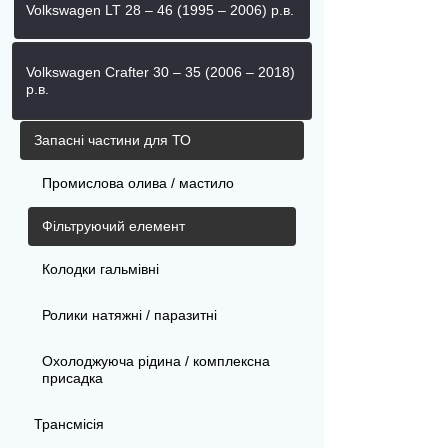
Volkswagen LT 28 – 46 (1995 – 2006) р.в.
Volkswagen Crafter 30 – 35 (2006 – 2018)
р.в.
Запасні частини для ТО
Промислова олива / мастило
Фільтруючий елемент
Колодки гальмівні
Ролики натяжні / паразитні
Охолоджуюча рідина / комплексна
присадка
Трансмісія