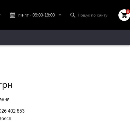
0
пн-пт - 09:00-18:00
сб - 10:00-13:00
нд - вихідний.
грн
ення
026 402 853
Bosch