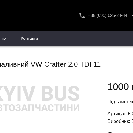
+38 (095) 625-24-44
+38 (096) 556-24-44
+38 (093) 585-24-44
нію
Контакти
паливний VW Crafter 2.0 TDI 11-
1000 
Під замовл
Артикул: F 
Виробник: 