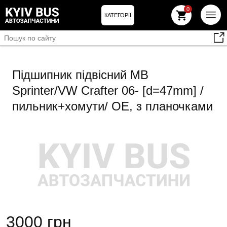
0
КАТЕГОРІЇ
Підшипник підвісний MB
Sprinter/VW Crafter 06- [d=47mm] /
пильник+хомути/ OE, з планочками
3000 грн