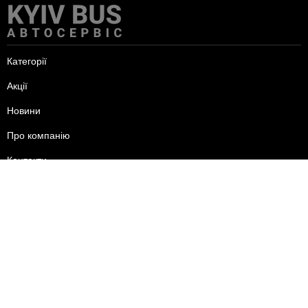
Категорії
Акції
Новини
Про компанію
Контакти
пн-пт - 09:00-18:00
сб - 10:00-15:00
нд - вихідний.
+38 (095) 625-24-44
+38 (096) 556-24-44
+38 (093) 585-24-44