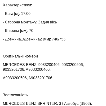
Характеристики:
- Вага [кг]: 17,00
- Сторона монтажу: Задня вісь
- Ширина [мм]: 70
- Довжина1/Довжина2 [мм]: 740/753
Оригінальні номери
MERCEDES-BENZ: 9033200406, 9033200506,
9033201706, A9033200406,
A9033200506, A9033201706
Застосовність
MERCEDES-BENZ SPRINTER: 3-t Автобус (B903),