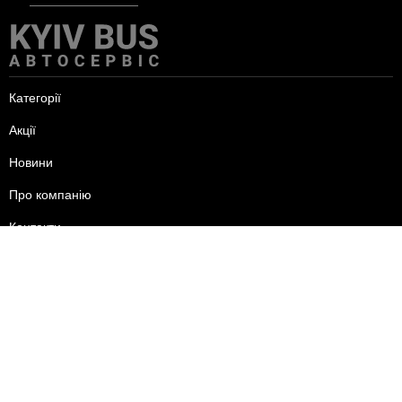
Категорії
Акції
Новини
Про компанію
Контакти
пн-пт - 09:00-18:00
сб - 10:00-15:00
нд - вихідний.
+38 (095) 625-24-44
+38 (096) 556-24-44
+38 (093) 585-24-44