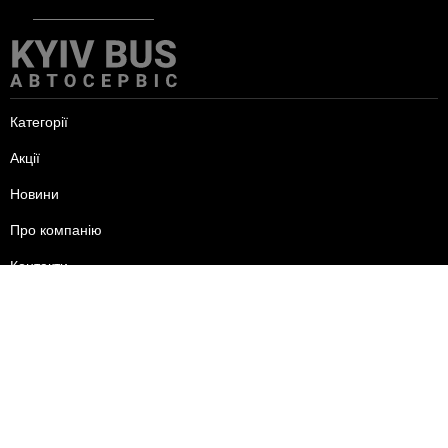
Категорії
Акції
Новини
Про компанію
Контакти
пн-пт - 09:00-18:00
сб - 10:00-15:00
нд - вихідний.
+38 (095) 625-24-44
+38 (096) 556-24-44