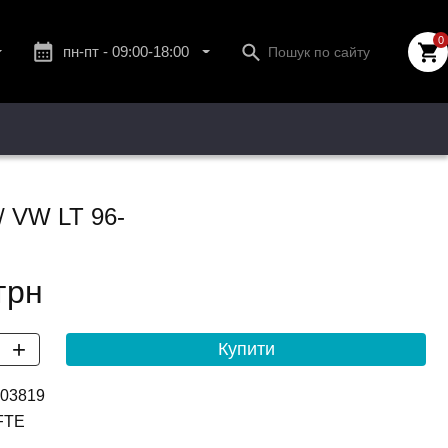
0
пн-пт - 09:00-18:00
сб - 10:00-13:00
нд - вихідний.
 / VW LT 96-
грн
+
103819
FTE