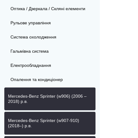
Оптика / Дзеркала / Скляні елементи
Рульове управління
Система охолодження
Гальмівна система
Електрообладнання
Опалення та кондиціонер
Mercedes-Benz Sprinter (w906) (2006 –
2018) р.в.
Mercedes-Benz Sprinter (w907-910)
(2018–) р.в.