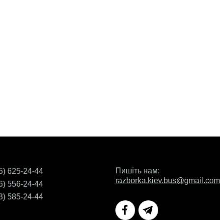
Пишіть нам:
5) 625-24-44
razborka.kiev.bus@gmail.com
6) 556-24-44
3) 585-24-44