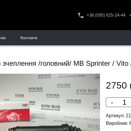
+38 (095) 625-24-44
+38 (096) 556-24-44
+38 (093) 585-24-44
нію
Контакти
 зчеплення /головний/ MB Sprinter / Vito
2750 
-
Артикул: 2
Виробник: 