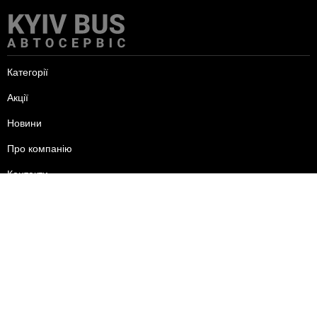
Категорії
Акції
Новини
Про компанію
Контакти
пн-пт - 09:00-18:00
сб - 10:00-15:00
нд - вихідний.
+38 (095) 625-24-44
+38 (096) 556-24-44
+38 (093) 585-24-44